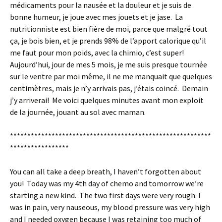
médicaments pour la nausée et la douleur et je suis de
bonne humeur, je joue avec mes jouets et je jase. La
nutritionniste est bien fière de moi, parce que malgré tout
ça, je bois bien, et je prends 98% de l’apport calorique qu’il
me faut pour mon poids, avec la chimio, c’est super!
Aujourd’hui, jour de mes 5 mois, je me suis presque tournée
sur le ventre par moi même, il ne me manquait que quelques
centimètres, mais je n’y arrivais pas, j’étais coincé. Demain
j’y arriverai! Me voici quelques minutes avant mon exploit
de la journée, jouant au sol avec maman.
**********************************************************
*****************
You can all take a deep breath, I haven’t forgotten about
you! Today was my 4th day of chemo and tomorrow we’re
starting a new kind. The two first days were very rough. I
was in pain, very nauseous, my blood pressure was very high
and I needed oxygen because I was retaining too much of