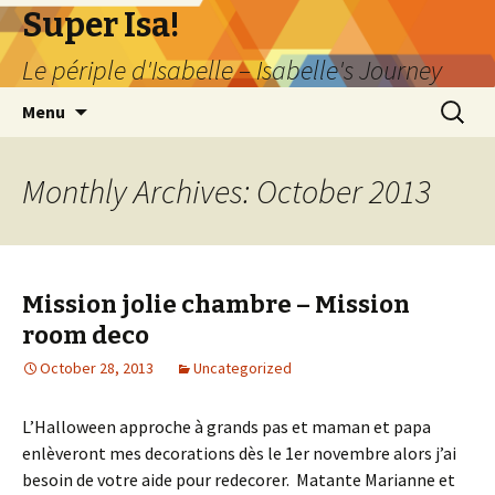
Super Isa!
Le périple d'Isabelle – Isabelle's Journey
Skip
Search
Menu
to
for:
content
Monthly Archives: October 2013
Mission jolie chambre – Mission
room deco
October 28, 2013
Uncategorized
L’Halloween approche à grands pas et maman et papa
enlèveront mes decorations dès le 1er novembre alors j’ai
besoin de votre aide pour redecorer. Matante Marianne et